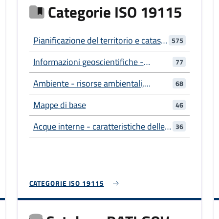
Categorie ISO 19115
Pianificazione del territorio e catasto
575
- informazioni utilizzate per azioni
Informazioni geoscientifiche -
77
adeguate per il futuro utilizzo del
informazioni relative alle scienze
territorio
Ambiente - risorse ambientali,
68
della Terra
protezione e conservazione
Mappe di base
46
Acque interne - caratteristiche delle
36
acque interne, sistemi di drenaggio e
loro caratteristiche
CATEGORIE ISO 19115