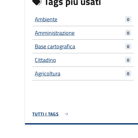
Tags più usati
Ambiente
0
Amministrazione
0
Base cartografica
0
Cittadino
0
Agricoltura
0
TUTTI I TAGS