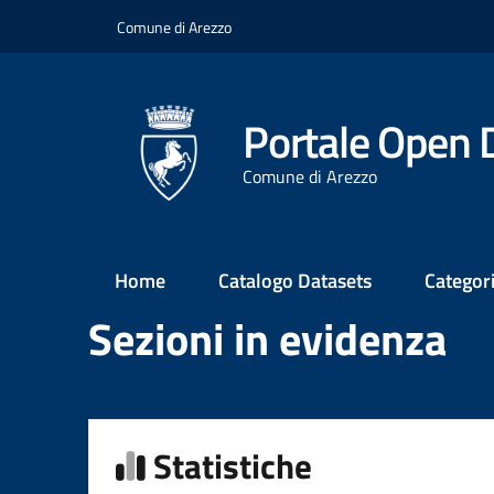
Salta
Comune di Arezzo
al
contenuto
principale
Portale Open 
Comune di Arezzo
Main
Home
Catalogo Datasets
Categor
Menu
Sezioni in evidenza
Statistiche