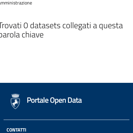
amministrazione
Trovati
0
datasets collegati
a questa
parola chiave
Portale Open Data
CONTATTI