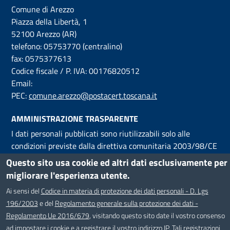
Comune di Arezzo
Piazza della Libertà, 1
52100 Arezzo (AR)
telefono: 05753770 (centralino)
fax: 0575377613
Codice fiscale / P. IVA: 00176820512
Email:
PEC:
comune.arezzo@postacert.toscana.it
AMMINISTRAZIONE TRASPARENTE
I dati personali pubblicati sono riutilizzabili solo alle
condizioni previste dalla direttiva comunitaria 2003/98/CE
e dal d.lgs. 36/2006.
Questo sito usa cookie ed altri dati esclusivamente per
migliorare l'esperienza utente.
HELPDESK
Ai sensi del
Codice in materia di protezione dei dati personali - D. Lgs
Segnalazioni di malfunzionamenti del SIT possono essere
196/2003
e del
Regolamento generale sulla protezione dei dati -
inviati
via email al servizio Helpdesk
, attivo dal Lunedì al
Regolamento Ue 2016/679
, visitando questo sito date il vostro consenso
Venerdì, dalle ore 9 alle ore 18.
ad impostare i cookie e a registrare il vostro indirizzo IP. Tali registrazioni