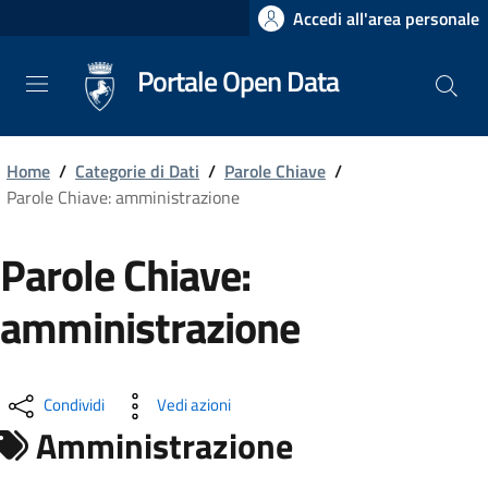
Salta
Accedi all'area personale
al
contenuto
Portale Open Data
principale
Home
/
Categorie di Dati
/
Parole Chiave
/
Parole Chiave: amministrazione
Parole Chiave:
amministrazione
Condividi
Vedi azioni
Amministrazione