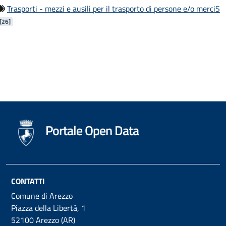
Trasporti - mezzi e ausili per il trasporto di persone e/o merciS
[
26
]
Portale Open Data
CONTATTI
Comune di Arezzo
Piazza della Libertà, 1
52100 Arezzo (AR)