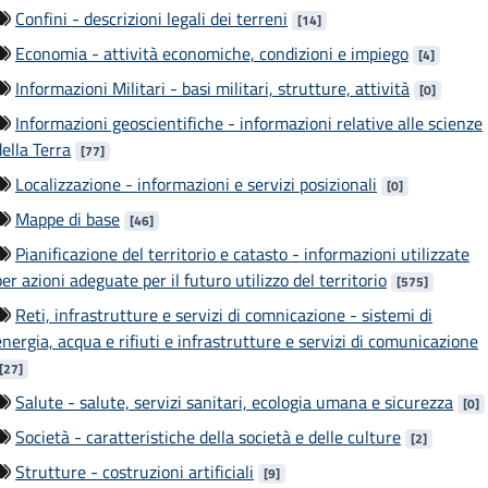
Confini - descrizioni legali dei terreni
[
14
]
Economia - attività economiche, condizioni e impiego
[
4
]
Informazioni Militari - basi militari, strutture, attività
[
0
]
Informazioni geoscientifiche - informazioni relative alle scienze
della Terra
[
77
]
Localizzazione - informazioni e servizi posizionali
[
0
]
Mappe di base
[
46
]
Pianificazione del territorio e catasto - informazioni utilizzate
per azioni adeguate per il futuro utilizzo del territorio
[
575
]
Reti, infrastrutture e servizi di comnicazione - sistemi di
energia, acqua e rifiuti e infrastrutture e servizi di comunicazione
[
27
]
Salute - salute, servizi sanitari, ecologia umana e sicurezza
[
0
]
Società - caratteristiche della società e delle culture
[
2
]
Strutture - costruzioni artificiali
[
9
]