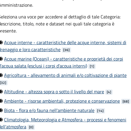
Amministrazione.
Seleziona una voce per accedere al dettaglio di tale Categoria:
descrizione, titolo, note e dataset nei quali tale categoria è
presente.
Acque interne - caratteristiche delle acque interne, sistemi di
drenaggio e loro caratteristiche
[
36
]
Acque marine (Oceani) - caratteristiche e proprietà dei corpi
d'acqua salata (esclusi i corpi d'acqua interni)
[
1
]
Agricoltura - allevamento di animali e/o coltivazione di piante
[
32
]
Altitudine - altezza sopra o sotto il livello del mare
[
4
]
Ambiente - risorse ambientali, protezione e conservazione
[
68
]
Biota - flora e/o fauna nell'ambiente naturale
[
14
]
Climatologia, Meteorologia e Atmosfera - processi e fenomeni
dell'atmosfera
[
0
]