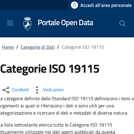
Salta
Accedi all'area personale
al
contenuto
Portale Open Data
principale
Home
/
Categorie di Dati
/
Categorie ISO 19115
Categorie ISO 19115
Condividi
Vedi azioni
Le categorie definite dallo Standard ISO 19115 definiscono i temi o
argomenti ai quali si riferiscono i dati e sono utili per una
categorizzazione e ricercare di dati e metadati di diversa natura.
La lista sottostante elenca tutte le Categorie ISO 19115
attualmente utilizzate nei dati aperti pubblicati da questa