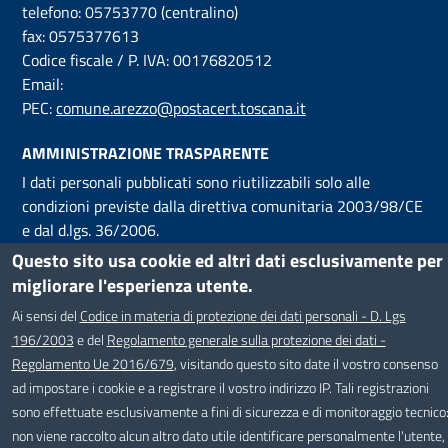
telefono: 05753770 (centralino)
fax: 0575377613
Codice fiscale / P. IVA: 00176820512
Email:
PEC:
comune.arezzo@postacert.toscana.it
AMMINISTRAZIONE TRASPARENTE
I dati personali pubblicati sono riutilizzabili solo alle
condizioni previste dalla direttiva comunitaria 2003/98/CE
e dal d.lgs. 36/2006.
Questo sito usa cookie ed altri dati esclusivamente per
HELPDESK
migliorare l'esperienza utente.
Segnalazioni di malfunzionamenti del SIT possono essere
Ai sensi del
Codice in materia di protezione dei dati personali - D. Lgs
inviati
via email al servizio Helpdesk
, attivo dal Lunedì al
196/2003
e del
Regolamento generale sulla protezione dei dati -
Venerdì, dalle ore 9 alle ore 18.
Regolamento Ue 2016/679
, visitando questo sito date il vostro consenso
ad impostare i cookie e a registrare il vostro indirizzo IP. Tali registrazioni
sono effettuate esclusivamente a fini di sicurezza e di monitoraggio tecnico
Useful links section
Small
non viene raccolto alcun altro dato utile identificare personalmente l'utente,