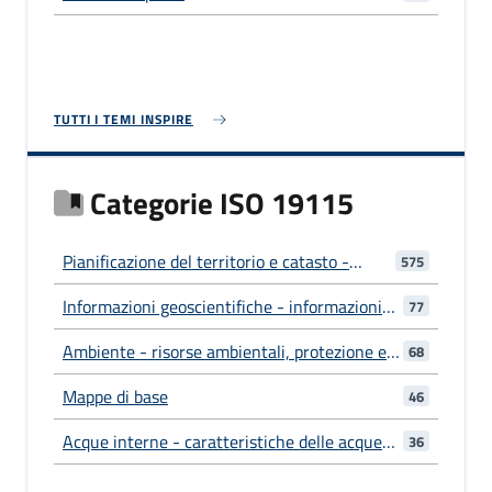
TUTTI I TEMI INSPIRE
Categorie ISO 19115
Pianificazione del territorio e catasto -
575
informazioni utilizzate per azioni adeguate
Informazioni geoscientifiche - informazioni
77
per il futuro utilizzo del territorio
relative alle scienze della Terra
Ambiente - risorse ambientali, protezione e
68
conservazione
Mappe di base
46
Acque interne - caratteristiche delle acque
36
interne, sistemi di drenaggio e loro