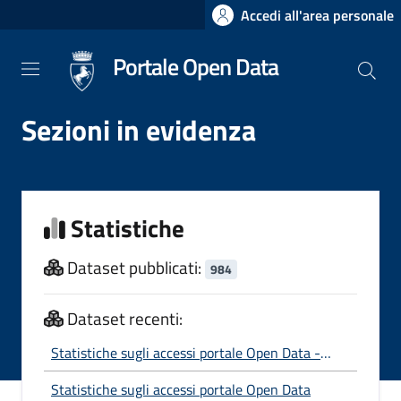
Salta
Accedi all'area personale
al
contenuto
Portale Open Data
principale
Sezioni in evidenza
Statistiche
Dataset pubblicati:
984
Dataset recenti:
Statistiche sugli accessi portale Open Data -
Anno 2026
Statistiche sugli accessi portale Open Data