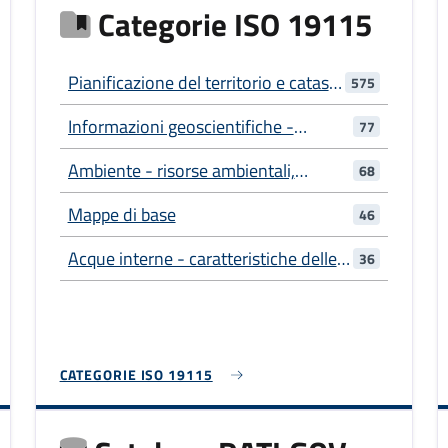
Categorie ISO 19115
Pianificazione del territorio e catasto
575
- informazioni utilizzate per azioni
Informazioni geoscientifiche -
77
adeguate per il futuro utilizzo del
informazioni relative alle scienze
territorio
Ambiente - risorse ambientali,
68
della Terra
protezione e conservazione
Mappe di base
46
Acque interne - caratteristiche delle
36
acque interne, sistemi di drenaggio e
loro caratteristiche
CATEGORIE ISO 19115