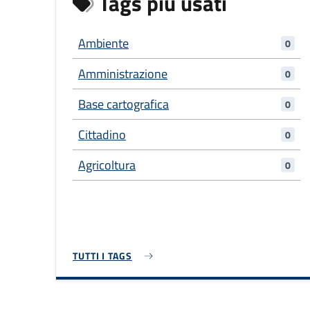
Tags più usati
Ambiente
0
Amministrazione
0
Base cartografica
0
Cittadino
0
Agricoltura
0
TUTTI I TAGS