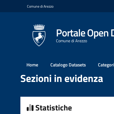
Salta
Comune di Arezzo
al
contenuto
principale
Portale Open 
Comune di Arezzo
Main
Home
Catalogo Datasets
Categor
Menu
Sezioni in evidenza
Statistiche