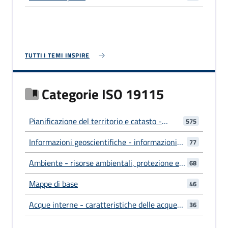
TUTTI I TEMI INSPIRE
Categorie ISO 19115
Pianificazione del territorio e catasto -
575
informazioni utilizzate per azioni adeguate
Informazioni geoscientifiche - informazioni
77
per il futuro utilizzo del territorio
relative alle scienze della Terra
Ambiente - risorse ambientali, protezione e
68
conservazione
Mappe di base
46
Acque interne - caratteristiche delle acque
36
interne, sistemi di drenaggio e loro