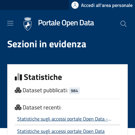
Salta
Accedi all'area personale
al
contenuto
Portale Open Data
principale
Sezioni in evidenza
Statistiche
Dataset pubblicati:
984
Dataset recenti:
Statistiche sugli accessi portale Open Data -
Anno 2026
Statistiche sugli accessi portale Open Data